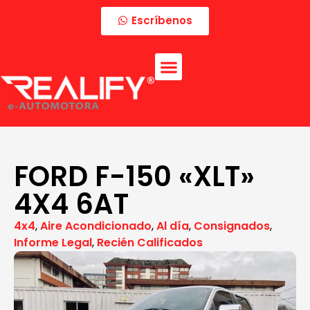
Escríbenos
FORD F-150 «XLT»
4X4 6AT
4x4
,
Aire Acondicionado
,
Al día
,
Consignados
,
Informe Legal
,
Recién Calificados