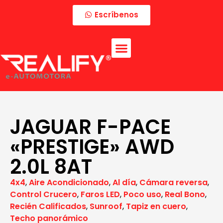
Escríbenos
JAGUAR F-PACE
«PRESTIGE» AWD
2.0L 8AT
4x4
,
Aire Acondicionado
,
Al día
,
Cámara reversa
,
Control Crucero
,
Faros LED
,
Poco uso
,
Real Bono
,
Recién Calificados
,
Sunroof
,
Tapiz en cuero
,
Techo panorámico