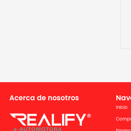
Acerca de nosotros
Nav
Inicio
Comp
Financ