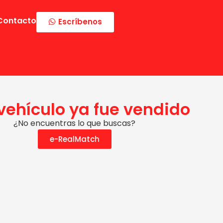
Contacto
Escríbenos
 vehículo ya fue vendido
¿No encuentras lo que buscas?
e-RealMatch