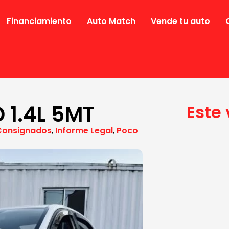
Financiamiento
Auto Match
Vende tu auto
 1.4L 5MT
Este
Consignados
,
Informe Legal
,
Poco