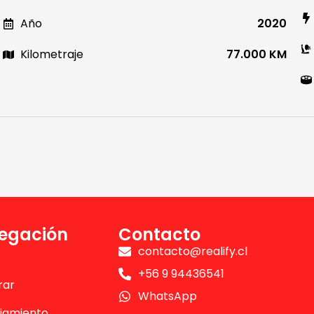
Año
2020
Kilometraje
77.000 KM
egación
Contacto
contacto@realify.cl
+56 9 94436541
rar
WhatsApp
iamiento