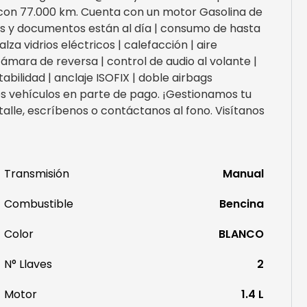
 con 77.000 km. Cuenta con un motor Gasolina de
es y documentos están al día | consumo de hasta
lza vidrios eléctricos | calefacción | aire
cámara de reversa | control de audio al volante |
abilidad | anclaje ISOFIX | doble airbags
 vehículos en parte de pago. ¡Gestionamos tu
alle, escríbenos o contáctanos al fono. Visítanos
Transmisión
Manual
Combustible
Bencina
Color
BLANCO
N° Llaves
2
Motor
1.4 L