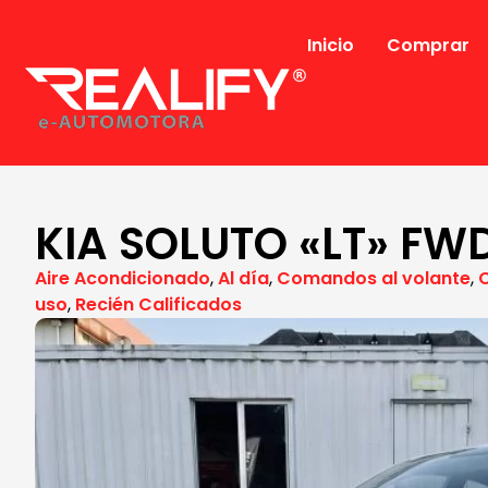
Inicio
Comprar
KIA SOLUTO «LT» FWD
Aire Acondicionado
,
Al día
,
Comandos al volante
,
uso
,
Recién Calificados