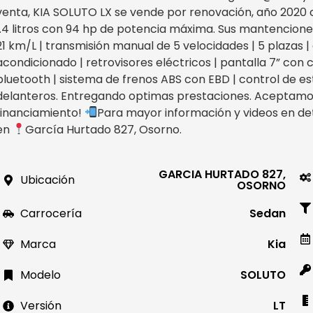
venta, KIA SOLUTO LX se vende por renovación, año 2020
1.4 litros con 94 hp de potencia máxima. Sus mantencion
21 km/L | transmisión manual de 5 velocidades | 5 plazas | a
acondicionado | retrovisores eléctricos | pantalla 7” con 
bluetooth | sistema de frenos ABS con EBD | control de est
delanteros. Entregando optimas prestaciones. Aceptamos
financiamiento!
Para mayor información y videos en det
en
García Hurtado 827, Osorno.
GARCIA HURTADO 827,
Ubicación
OSORNO
Carrocería
Sedan
Marca
Kia
Modelo
SOLUTO
Versión
LT