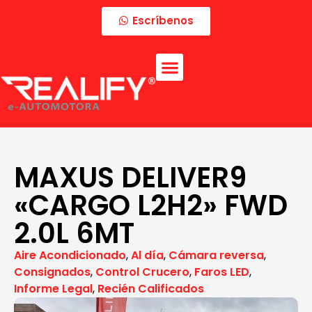
Escríbenos
MAXUS DELIVER9
«CARGO L2H2» FWD
2.0L 6MT
Aire Acondicionado
,
Al día
,
Cámara reversa
,
Consignados
,
Control Crucero
,
Faros LED
,
Informe Legal
,
Recién Calificados