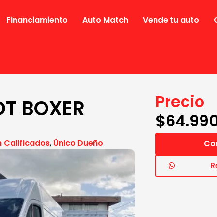
Financiamiento
Auto Match
Vende tu auto
Precio
T BOXER
$
64.99
n Calificados
,
Único Dueño
Co
R