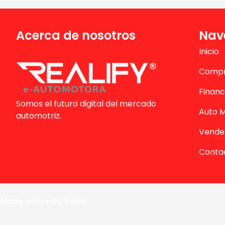
Acerca de nosotros
Nav
Inicio
Comp
Financ
Somos el futuro digital del mercado
Auto 
automotriz.
Vende 
Conta
Made with ♥️ by Raise