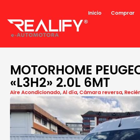
Inicio
Comprar
MOTORHOME PEUGEO
«L3H2» 2.0L 6MT
Aire Acondicionado
,
Al día
,
Cámara reversa
,
Recié