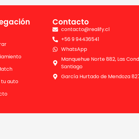
egación
Contacto
contacto@realify.cl
+56 9 94436541
rar
WhatsApp
iamiento
Manquehue Norte 882, Las Cond
Santiago
Match
García Hurtado de Mendoza 827
tu auto
cto