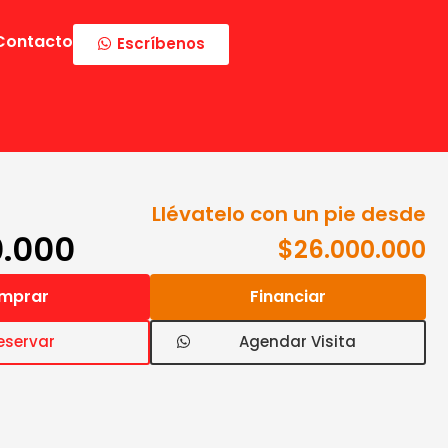
Contacto
Escríbenos
Llévatelo con un pie desde
0.000
$26.000.000
mprar
Financiar
eservar
Agendar Visita