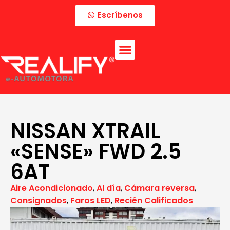
Escríbenos
NISSAN XTRAIL
«SENSE» FWD 2.5
6AT
Aire Acondicionado
,
Al día
,
Cámara reversa
,
Consignados
,
Faros LED
,
Recién Calificados