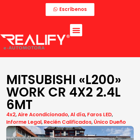
Escríbenos
MITSUBISHI «L200»
WORK CR 4X2 2.4L
6MT
4x2
,
Aire Acondicionado
,
Al día
,
Faros LED
,
Informe Legal
,
Recién Calificados
,
Único Dueño