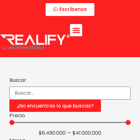
Escríbenos
Buscar
¿No encuentras lo que buscas?
Precio
$
6.490.000
—
$
41.000.000