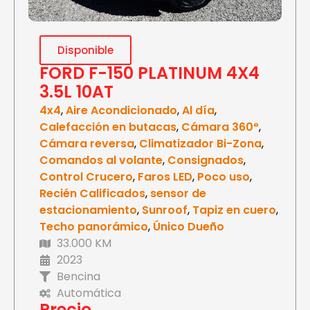
Disponible
FORD F-150 PLATINUM 4X4
3.5L 10AT
4x4
,
Aire Acondicionado
,
Al día
,
Calefacción en butacas
,
Cámara 360°
,
Cámara reversa
,
Climatizador Bi-Zona
,
Comandos al volante
,
Consignados
,
Control Crucero
,
Faros LED
,
Poco uso
,
Recién Calificados
,
sensor de
estacionamiento
,
Sunroof
,
Tapiz en cuero
,
Techo panorámico
,
Único Dueño
33.000 KM
2023
Bencina
Automática
Precio