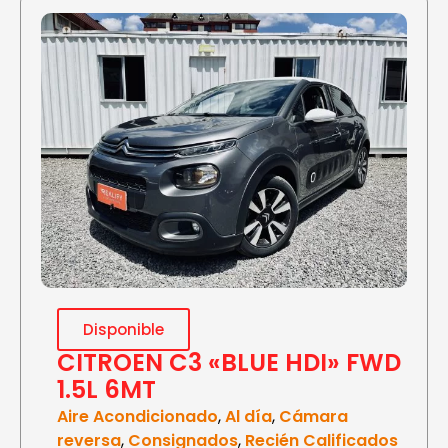
Disponible
CITROEN C3 «BLUE HDI» FWD
1.5L 6MT
Aire Acondicionado
,
Al día
,
Cámara
reversa
,
Consignados
,
Recién Calificados