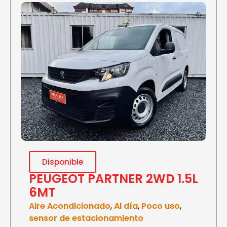
Disponible
PEUGEOT PARTNER 2WD 1.5L
6MT
Aire Acondicionado
,
Al día
,
Poco uso
,
sensor de estacionamiento