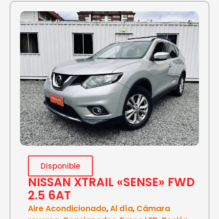
Disponible
NISSAN XTRAIL «SENSE» FWD
2.5 6AT
Aire Acondicionado
,
Al día
,
Cámara