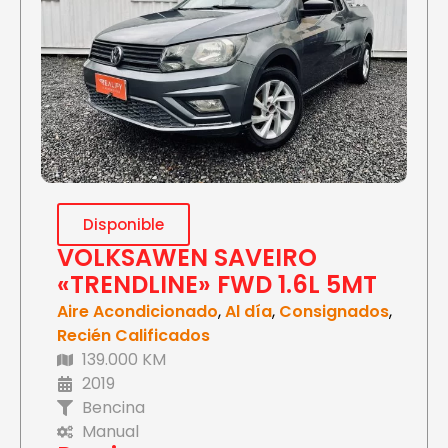
Disponible
VOLKSAWEN SAVEIRO
«TRENDLINE» FWD 1.6L 5MT
Aire Acondicionado
,
Al día
,
Consignados
,
Recién Calificados
139.000 KM
2019
Bencina
Manual