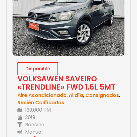
Disponible
VOLKSAWEN SAVEIRO
«TRENDLINE» FWD 1.6L 5MT
Aire Acondicionado
,
Al día
,
Consignados
,
Recién Calificados
139.000 KM
2019
Bencina
Manual