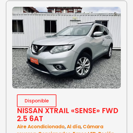
Disponible
NISSAN XTRAIL «SENSE» FWD
2.5 6AT
Aire Acondicionado
,
Al día
,
Cámara