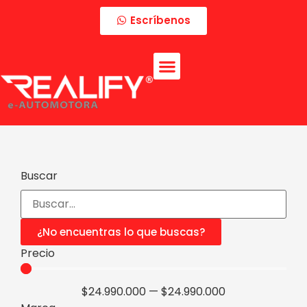
Escríbenos
Buscar
¿No encuentras lo que buscas?
Precio
$
24.990.000
—
$
24.990.000