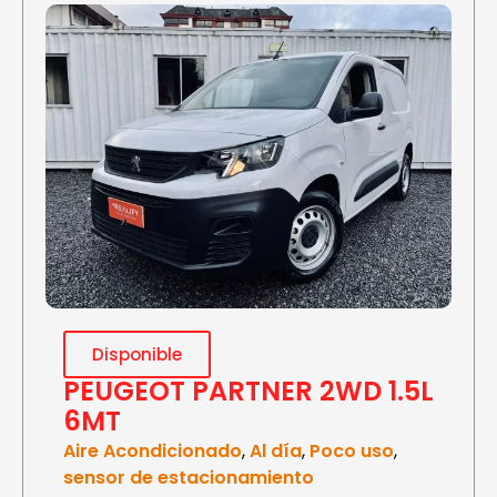
Disponible
PEUGEOT PARTNER 2WD 1.5L
6MT
Aire Acondicionado
,
Al día
,
Poco uso
,
sensor de estacionamiento