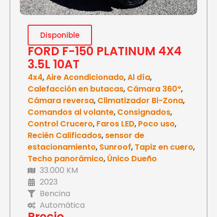
Disponible
FORD F-150 PLATINUM 4X4
3.5L 10AT
4x4
,
Aire Acondicionado
,
Al día
,
Calefacción en butacas
,
Cámara 360°
,
Cámara reversa
,
Climatizador Bi-Zona
,
Comandos al volante
,
Consignados
,
Control Crucero
,
Faros LED
,
Poco uso
,
Recién Calificados
,
sensor de
estacionamiento
,
Sunroof
,
Tapiz en cuero
,
Techo panorámico
,
Único Dueño
33.000 KM
2023
Bencina
Automática
Precio