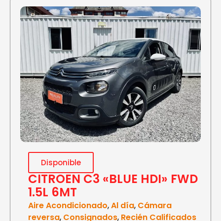
Disponible
CITROEN C3 «BLUE HDI» FWD
1.5L 6MT
Aire Acondicionado
,
Al día
,
Cámara
reversa
,
Consignados
,
Recién Calificados